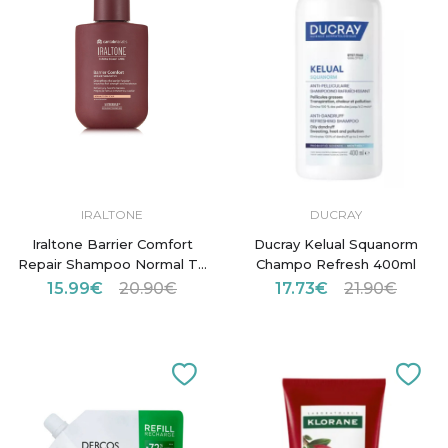
IRALTONE
DUCRAY
Iraltone Barrier Comfort
Ducray Kelual Squanorm
Repair Shampoo Normal To
Champo Refresh 400ml
Dry Scalp 250ml
15.99€
20.90€
17.73€
21.90€