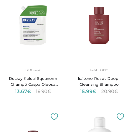
DUCRAY
IRALTONE
Ducray Kelual Squanorm
Iraltone Reset Deep-
Champô Caspa Oleosa
Cleansing Shampoo
400ml Recarga
Balanced To Oily Scalp
13.67€
16.90€
15.99€
20.90€
250ml