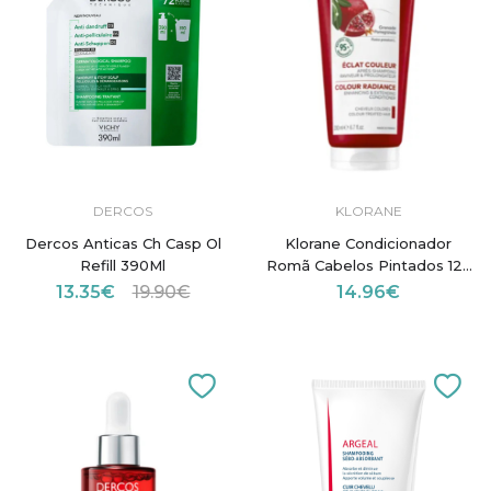
DERCOS
KLORANE
Dercos Anticas Ch Casp Ol
Klorane Condicionador
Refill 390Ml
Romã Cabelos Pintados 125
ml
13.35€
19.90€
14.96€