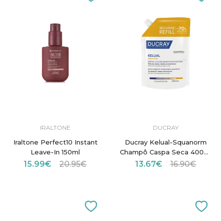
IRALTONE
DUCRAY
Iraltone Perfect10 Instant
Ducray Kelual-Squanorm
Leave-In 150ml
Champô Caspa Seca 400ml
Recarga
15.99€
20.95€
13.67€
16.90€