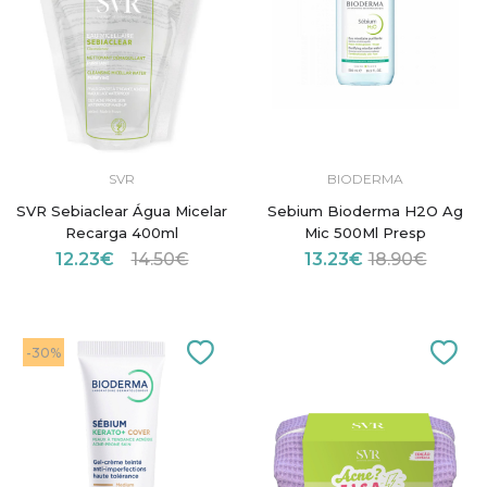
SVR
BIODERMA
SVR Sebiaclear Água Micelar
Sebium Bioderma H2O Ag
Recarga 400ml
Mic 500Ml Presp
12.23€
14.50€
13.23€
18.90€
-30%