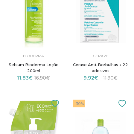
BIODERMA
CERAVE
Sebium Bioderma Loção
Cerave Anti-Borbulhas x 22
200ml
adesivos
11.83€
16.90€
9.92€
11.90€
-30%