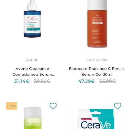
AVÈNE
CANTABRIA
Avene Cleanance
Endocare Radiance C Ferulic
Comedomed Serum
Serum Gel 30ml
Intensive 30ml
31.14€
39.90€
47.29€
66.90€
-30%