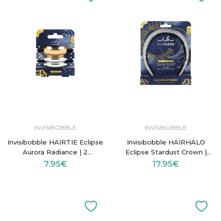
INVISIBOBBLE
INVISIBOBBLE
Invisibobble HAIRTIE Eclipse
Invisibobble HAIRHALO
Aurora Radiance | 2
Eclipse Stardust Crown |
Elásticos Dourado e Prata
Arco de Cabelo Brilhante
7.95€
17.95€
com Glitter