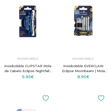
INVISIBOBBLE
INVISIBOBBLE
Invisibobble CLIPSTAR Mola
Invisibobble EVERCLAW
de Cabelo Eclipse Nightfall |
Eclipse Moonbeam | Mola
Mola com Pedras Brilhantes
de Cabelo Prateada
9.95€
8.95€
e Glitter