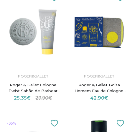
ROGER&GALLET
ROGER&GALLET
Roger & Gallet Cologne
Roger & Gallet Bolsa
Twist Sabão de Barbear
Homem Eau de Cologne
100g + Bálsamo 75ml Coffret
100ml + Gel Douche 200ml
25.35€
29.90€
42.90€
-35%