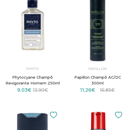
PHYTO
PAPILLON
Phytocyane Champô
Papillon Champô AC/DC
Revigorante Homem 250ml
300ml
9.03€
13.90€
11.26€
16.85€