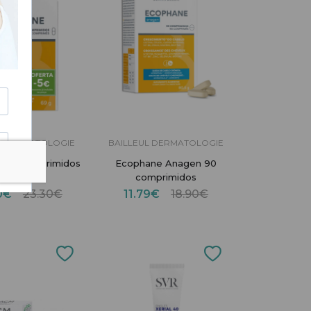
L DERMATOLOGIE
BAILLEUL DERMATOLOGIE
 60 comprimidos
Ecophane Anagen 90
- 5 euros)
comprimidos
50€
23.30€
11.79€
18.90€