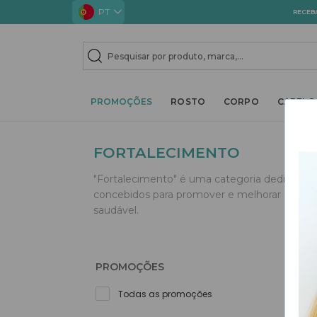
PT
RECEB
TOGGLE DROPDOWN
TOGGLE D
PROMOÇÕES
ROSTO
CORPO
CABELO
FORTALECIMENTO
"Fortalecimento" é uma categoria dedicada 
concebidos para promover e melhorar a saúde
saudável.
PROMOÇÕES
Todas as promoções