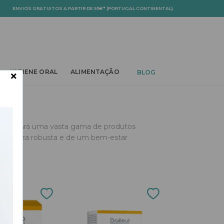
ENVIOS GRATUITOS A PARTIR DE 59€* (PORTUGAL CONTINENTAL)
OWN
TOGGLE DROPDOWN
TOGGLE DROPDOWN
TOGGLE DROPDOWN
×
HIGIENE ORAL
ALIMENTAÇÃO
BLOG
encontrará uma vasta gama de produtos
ma beleza robusta e de um bem-estar