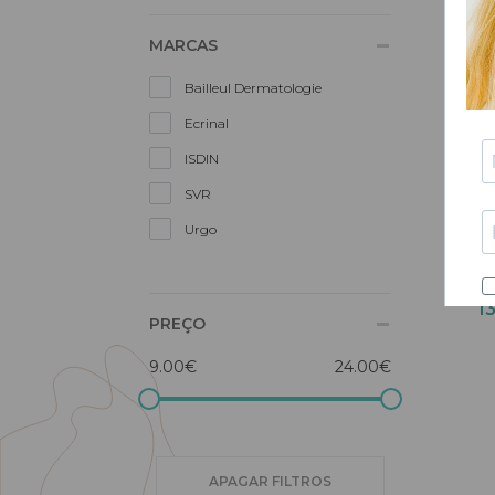
MARCAS
Bailleul Dermatologie
Ecrinal
ISDIN
SVR
Urgo
Urg
Q
1
PREÇO
9.00€
24.00€
APAGAR FILTROS