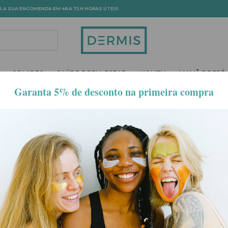
A A SUA ENCOMENDA EM 48 A 72H HORAS ÚTEIS.
ROPDOWN
TOGGLE DROPDOWN
TOGGLE DROPDOWN
TOGGLE DROPDOWN
TOGGLE DROPD
SOLARES
SAÚDE E BEM-ESTAR
HOMEM
MAMÃ E BEBÉ
aos cuidados com o fortalecimento das unhas e do corpo. Aqui 
 e força das suas unhas e corpo. Desfrute dos benefícios de u