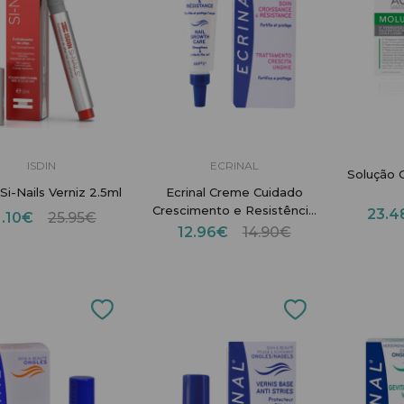
ISDIN
ECRINAL
Solução 
Si-Nails Verniz 2.5ml
Ecrinal Creme Cuidado
Crescimento e Resistência
23.
1.10€
25.95€
Unhas 10 ml
12.96€
14.90€