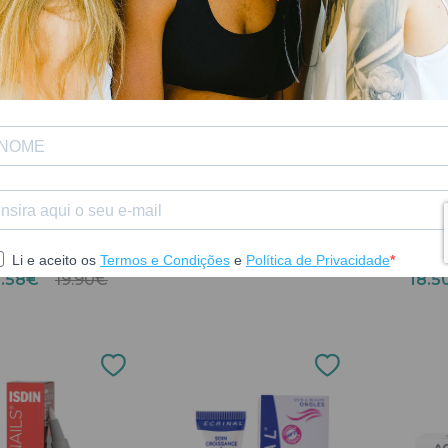
URGO
BAILLEU
Fungex Caneta
o Filmogel Unhas
Reparadora Unhas 3Ml
Ecophane
uebrad Caneta
(
14.86€
18.10€
3.58€
19.90€
18.