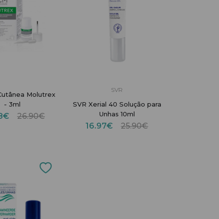
SVR
Cutânea Molutrex
- 3ml
SVR Xerial 40 Solução para
Unhas 10ml
48€
26.90€
16.97€
25.90€