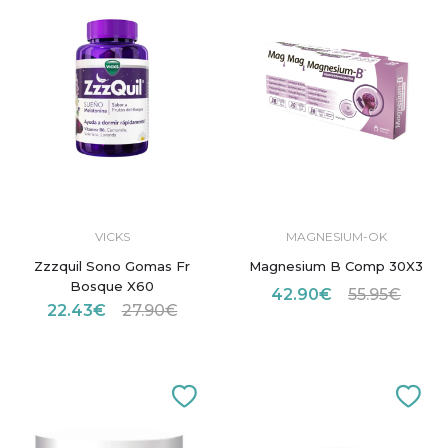
VICKS
MAGNESIUM-OK
Zzzquil Sono Gomas Fr
Magnesium B Comp 30X3
Bosque X60
42.90€
55.95€
22.43€
27.90€