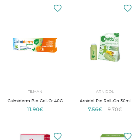
TILMAN
ARNIDOL
Calmiderm Bio Gel-Cr 40G
Arnidol Pic Roll-On 30ml
11.90€
7.56€
9.70€