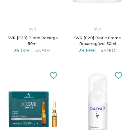
SVR
SVR
SVR [C20] Biotic Recarga
SVR [C20] Biotic Creme
50ml
Recarregável 50ml
26.02€
33.90€
28.69€
45.90€