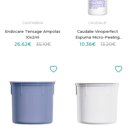
CANTABRIA
CAUDALIE
Endocare Tensage Ampolas
Caudalie Vinoperfect
10x2ml
Espuma Micro-Peeling
Luminosidade 50ml
26.62€
35.10€
10.36€
13.20€