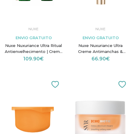
NUXE
NUXE
ENVIO GRATUITO
ENVIO GRATUITO
Nuxe Nuxuriance Ultra Ritual
Nuxe Nuxuriance Ultra
Antienvelhecimento | Creme
Creme Antimanchas &
Dia, Noite + Contorno Olhos
Antienvelhecimento SPF30
109.90€
66.90€
50ml