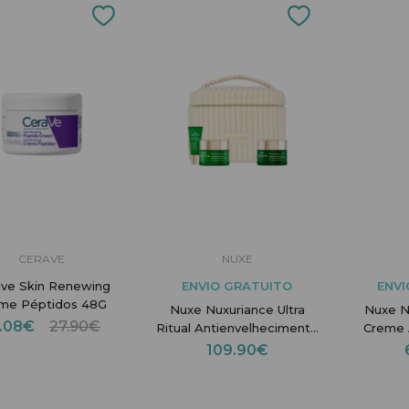
CERAVE
NUXE
ave Skin Renewing
ENVIO GRATUITO
ENVI
me Péptidos 48G
Nuxe Nuxuriance Ultra
Nuxe N
1.08€
27.90€
Ritual Antienvelhecimento
Creme 
| Creme Dia, Noite +
Antie
109.90€
Contorno Olhos
S