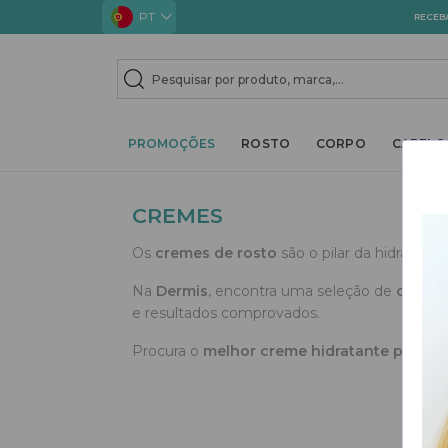
PT
RECEB
TOGGLE DROPDOWN
TOGGLE D
PROMOÇÕES
ROSTO
CORPO
CABELO
CREMES
Os
cremes de rosto
são o pilar da hidratação
Na
Dermis
, encontra uma seleção de
cremes
e resultados comprovados.
Procura o
melhor creme hidratante para o 