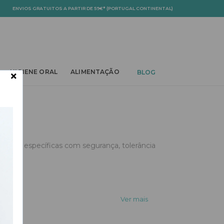
ENVIOS GRATUITOS A PARTIR DE 59€* (PORTUGAL CONTINENTAL)
OWN
TOGGLE DROPDOWN
TOGGLE DROPDOWN
TOGGLE DROPDOWN
×
HIGIENE ORAL
ALIMENTAÇÃO
BLOG
idades específicas com segurança, tolerância
Ver mais