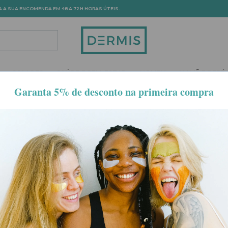
A A SUA ENCOMENDA EM 48 A 72H HORAS ÚTEIS.
ROPDOWN
TOGGLE DROPDOWN
TOGGLE DROPDOWN
TOGGLE DROPDOWN
TOGGLE DROPD
SOLARES
SAÚDE E BEM-ESTAR
HOMEM
MAMÃ E BEBÉ
 e proteção da pele, seja qual for a idade ou o tipo de pele.
 dermatológicos
eficazes, formulados para responder a necess
rosto
? Temos opções como o
creme hidratante CeraVe
, os...