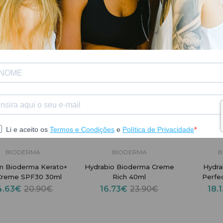
-30%
-30%
BIODERMA
BIODERMA
B
m Bioderma Kerato+
Hydrabio Bioderma Creme
Hydra
Creme SPF30 30ml
Rich 40ml
Perfe
4.63€
20.90€
16.73€
23.90€
18.