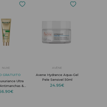
NUXE
AVÈNE
O GRATUITO
Avene Hydrance Aqua-Gel
Pele Sensivel 50ml
uxuriance Ultra
24.95€
Antimanchas &
nvelhecimento
66.90€
PF30 50ml