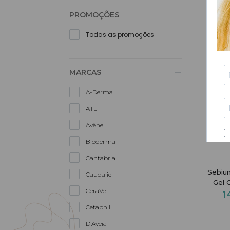
PROMOÇÕES
-30%
Todas as promoções
MARCAS
A-Derma
ATL
Avène
Bioderma
Cantabria
Sebiu
Caudalie
Gel 
CeraVe
1
Cetaphil
D'Aveia