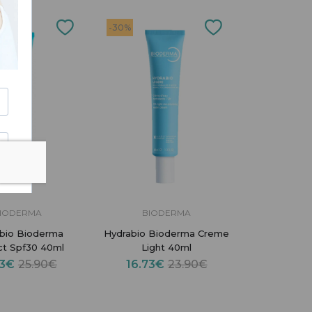
-30%
IODERMA
BIODERMA
bio Bioderma
Hydrabio Bioderma Creme
ct Spf30 40ml
Light 40ml
13€
25.90€
16.73€
23.90€