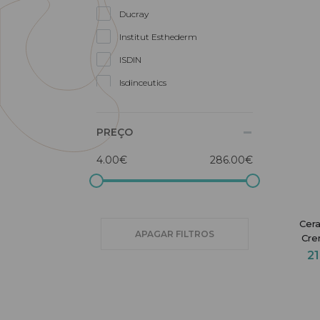
Ducray
Institut Esthederm
ISDIN
Isdinceutics
La Roche-Posay
Lierac
PREÇO
Neoretin
4.00€
286.00€
Neutrogena
Noreva
Nuxe
Cer
APAGAR FILTROS
Cre
Papillon
2
SkinCeuticals
SVR
Uriage