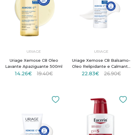
URIAGE
URIAGE
Uriage Xemose C8 Oleo
Uriage Xemose C8 Balsamo-
Lavante Apaziguante 500ml
Oleo Relipidante e Calmante
Anti-Irritações 500ml
14.26€
19.40€
22.83€
26.90€