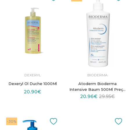
DEXERYL
BIODERMA
Dexeryl Ol Duche 1000Ml
Atoderm Bioderma
Intensive Baum 500Ml Preço
20.90€
Especial
20.96€
29.95€
-30%