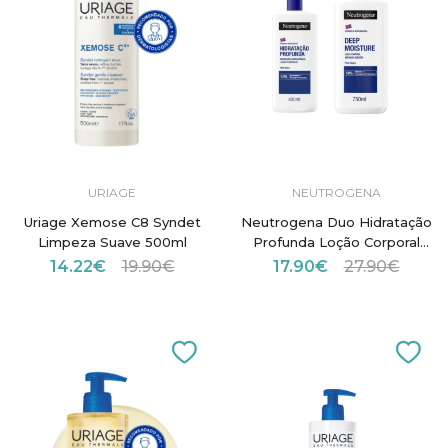
URIAGE
NEUTROGENA
Uriage Xemose C8 Syndet
Neutrogena Duo Hidratação
Limpeza Suave 500ml
Profunda Loção Corporal
Pele Seca 750ml + 400ml
14.22€
19.90€
17.90€
27.90€
-25% Desconto