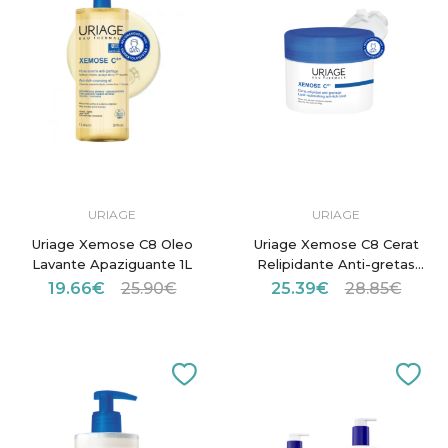
URIAGE
URIAGE
Uriage Xemose C8 Oleo
Uriage Xemose C8 Cerat
Lavante Apaziguante 1L
Relipidante Anti-gretas
200ml
19.66€
25.90€
25.39€
28.85€