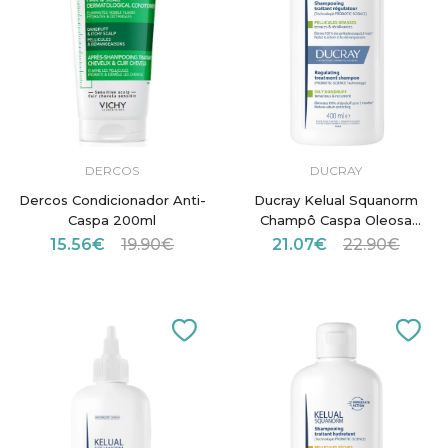
DERCOS
DUCRAY
Dercos Condicionador Anti-
Ducray Kelual Squanorm
Caspa 200ml
Champô Caspa Oleosa
400ml
15.56€
19.90€
21.07€
22.90€