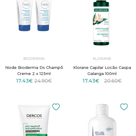
BIODERMA
KLORANE
Node Bioderma Ds Champô
Klorane Capilar Locão Caspa
Creme 2 x 125ml
Galanga 100ml
17.43€
24.90€
17.43€
20.60€