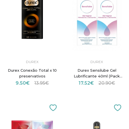
DUREX
DUREX
Durex Conexão Total x 10
Durex Sensilube Gel
preservativos
Lubrificante 40ml (Pack
Duplo)
9.50€
13.95€
17.52€
20.90€