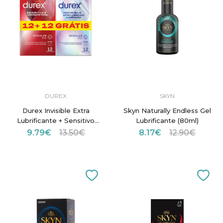
DUREX
SKYN
Durex Invisible Extra
Skyn Naturally Endless Gel
Lubrificante + Sensitivo
Lubrificante (80ml)
Contacto Total ( 12+12
9.79€
13.50€
8.17€
12.90€
preservativos)