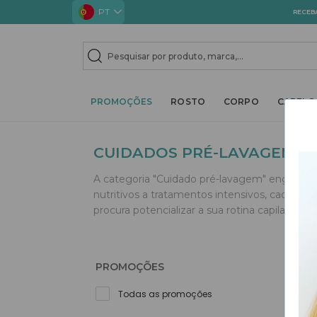
PT
RECEB
TOGGLE DROPDOWN
TOGGLE D
PROMOÇÕES
ROSTO
CORPO
CABELO
CUIDADOS PRÉ-LAVAGEM
A categoria "Cuidado pré-lavagem" engloba 
nutritivos a tratamentos intensivos, cada pr
procura potencializar a sua rotina capilar regu
PROMOÇÕES
Todas as promoções