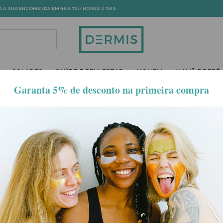
A A SUA ENCOMENDA EM 48 A 72H HORAS ÚTEIS.
ROPDOWN
TOGGLE DROPDOWN
TOGGLE DROPDOWN
TOGGLE DROPDOWN
TOGGLE DROPD
SOLARES
SAÚDE E BEM-ESTAR
HOMEM
MAMÃ E BEBÉ
produtos cuidadosamente seleccionados para aplicar nos seus c
oduto nesta gama foi desenhado para proteger, fortalecer e melh
lar. Esta categoria está inserida nos cuidados de cabelo, sob a cat
-35%