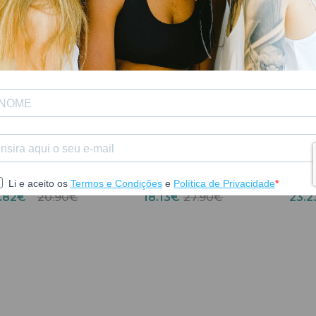
NUXE
PHYTO
e Kit Viagem Hair
Phyto Purificante Polleine
Nuxe H
rodigieux 2025
Concentrado 30ml
Másca
9.82€
20.90€
18.13€
27.90€
23.