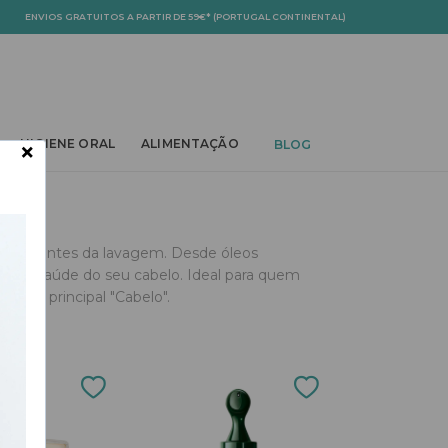
ENVIOS GRATUITOS A PARTIR DE 59€* (PORTUGAL CONTINENTAL)
OWN
TOGGLE DROPDOWN
TOGGLE DROPDOWN
TOGGLE DROPDOWN
×
HIGIENE ORAL
ALIMENTAÇÃO
BLOG
abelos antes da lavagem. Desde óleos
orar a saúde do seu cabelo. Ideal para quem
egoria principal "Cabelo".