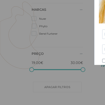
MARCAS
Nuxe
Phyto
René Furterer
PREÇO
Nux
P
19.00€
30.00€
1
APAGAR FILTROS