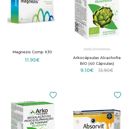
ARKOPHARMA
Magnezis Comp X30
Arkocápsulas Alcachofra
11.95€
BIO (40 Cápsulas)
9.10€
13.90€