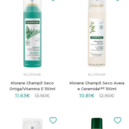
KLORANE
KLORANE
Klorane Champô Seco
Klorane Champô Seco Aveia
Ortiga/Vitamina E 150ml
e Ceramidaᴸᴵᴷᴱ 150ml
11.63€
13.90€
10.81€
12.90€