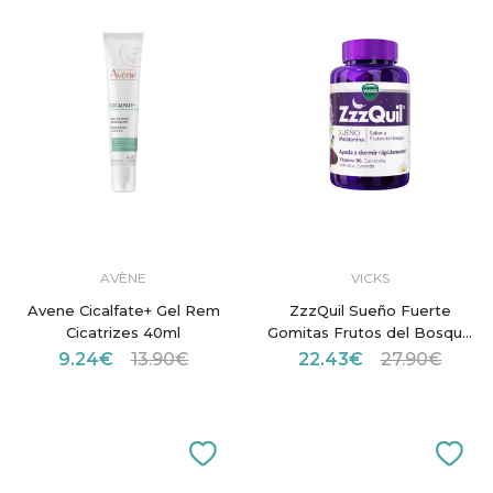
AVÈNE
VICKS
Avene Cicalfate+ Gel Rem
ZzzQuil Sueño Fuerte
Cicatrizes 40ml
Gomitas Frutos del Bosque
60
9.24€
13.90€
22.43€
27.90€