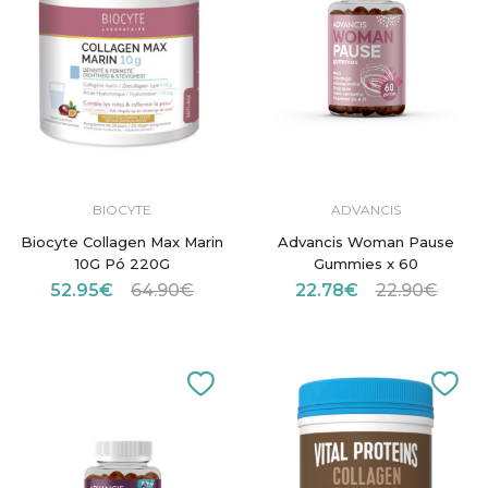
BIOCYTE
ADVANCIS
Biocyte Collagen Max Marin
Advancis Woman Pause
10G Pó 220G
Gummies x 60
52.95€
64.90€
22.78€
22.90€