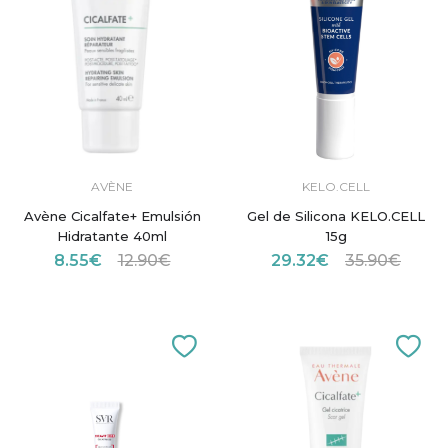
AVÈNE
KELO.CELL
Avène Cicalfate+ Emulsión
Gel de Silicona KELO.CELL
Hidratante 40ml
15g
8.55€
12.90€
29.32€
35.90€