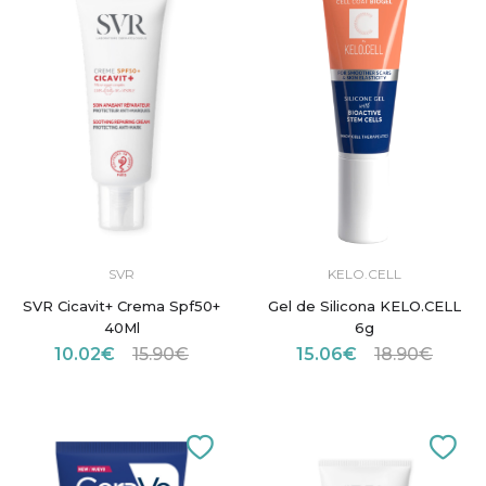
SVR
KELO.CELL
SVR Cicavit+ Crema Spf50+
Gel de Silicona KELO.CELL
40Ml
6g
10.02€
15.90€
15.06€
18.90€