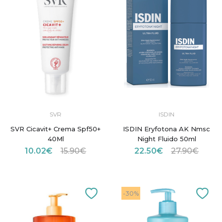
SVR
ISDIN
SVR Cicavit+ Crema Spf50+
ISDIN Eryfotona AK Nmsc
40Ml
Night Fluido 50ml
10.02€
15.90€
22.50€
27.90€
-30%