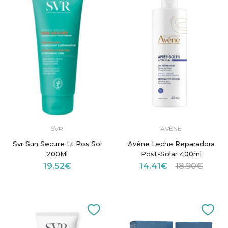
SVR
AVÈNE
Svr Sun Secure Lt Pos Sol
Avène Leche Reparadora
200Ml
Post-Solar 400ml
19.52€
14.41€
18.90€