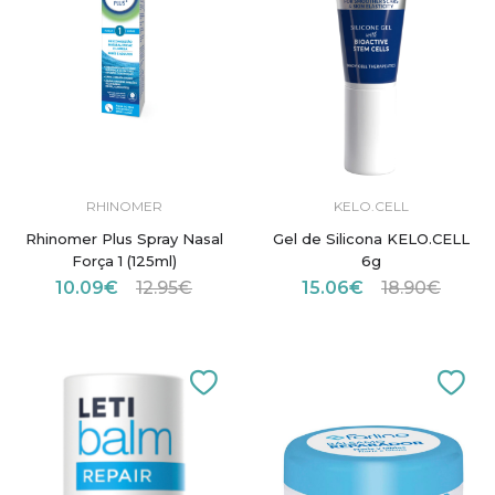
RHINOMER
KELO.CELL
Rhinomer Plus Spray Nasal
Gel de Silicona KELO.CELL
Força 1 (125ml)
6g
10.09€
12.95€
15.06€
18.90€