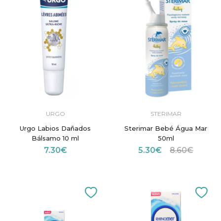
URGO
STERIMAR
Urgo Labios Dañados
Sterimar Bebé Água Mar
Bálsamo 10 ml
50ml
7.30€
5.30€
8.60€