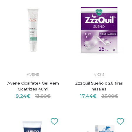
AVÈNE
VICKS
Avene Cicalfate+ Gel Rem
ZzzQuil Sueño x 26 tiras
Cicatrizes 40ml
nasales
9.24€
13.90€
17.44€
23.90€