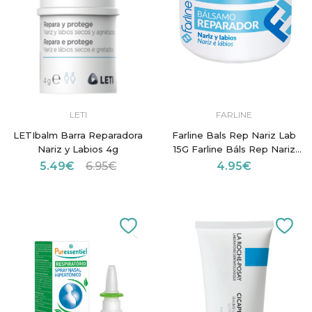
LETI
FARLINE
LETIbalm Barra Reparadora
Farline Bals Rep Nariz Lab
Nariz y Labios 4g
15G Farline Báls Rep Nariz
Lab 15G
5.49€
6.95€
4.95€