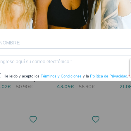
CANTABRIA
CANTABRIA
docare Renewal
Endocare Renewal
Cerave
id Contorno de Ojos
Retinoid Int Serum 30ml
Crema
15 ml
8.02€
50.90€
43.05€
56.90€
21.