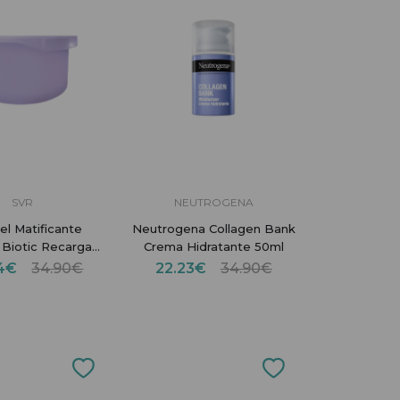
SVR
NEUTROGENA
el Matificante
Neutrogena Collagen Bank
 Biotic Recarga
Crema Hidratante 50ml
50ml
84€
34.90€
22.23€
34.90€