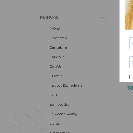
MARCAS
Avène
Bioderma
Cantabria
Caudalie
CeraVe
En
Eucerin
Retino
Institut Esthederm
3
ISDIN
Isdinceutics
La Roche-Posay
Lierac
Neutrogena