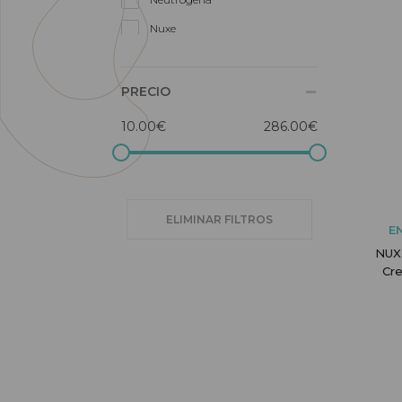
Nuxe
Papillon
SkinCeuticals
PRECIO
SVR
10.00€
286.00€
Uriage
Vichy
ELIMINAR FILTROS
E
NUXE
Cr