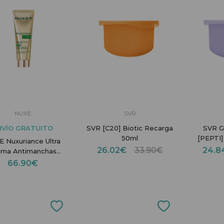
NUXE
SVR
NVÍO GRATUITO
SVR [C20] Biotic Recarga
SVR G
50ml
[PEPTI]
 Nuxuriance Ultra
26.02€
33.90€
24.
ema Antimanchas
SPF30
66.90€