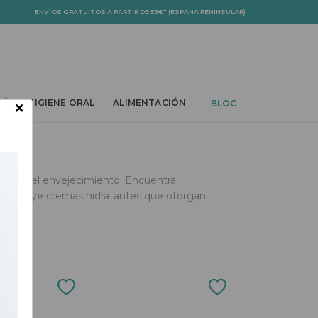
ENVÍOS GRATUITOS A PARTIR DE 59€* (ESPAÑA PENINSULAR)
PDOWN
TOGGLE DROPDOWN
TOGGLE DROPDOWN
TOGGLE DROPDOWN
×
BÉ
HIGIENE ORAL
ALIMENTACIÓN
BLOG
ignos del envejecimiento. Encuentra
da. Incluye cremas hidratantes que otorgan