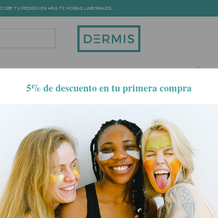
ECIBE TU PEDIDO EN 48 A 72 HORAS LABORALES.
DROPDOWN
TOGGLE DROPDOWN
TOGGLE DROPDOWN
TOGGLE DROPDOWN
TOGGLE DRO
LO
SOLARES
SALUD Y BIENESTAR
HOMBRE
MAMÁ Y BE
da a tratamientos dermocosméticos precisos para combatir los s
 la firmeza de la piel y proporcionan una luminosidad revitaliza
cuidados nocturnos para revertir los daños del tiempo en tu piel.