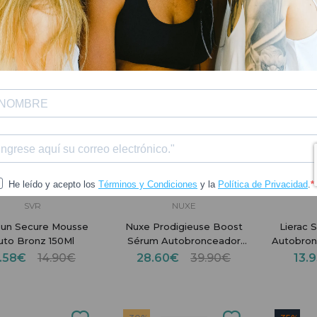
-50%
SVR
NUXE
Sun Secure Mousse
Nuxe Prodigieuse Boost
Lierac 
uto Bronz 150Ml
Sérum Autobronceador
Autobron
30ml
1.58€
14.90€
28.60€
39.90€
13.