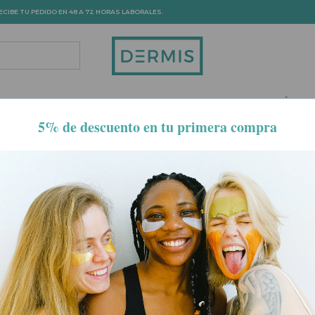
ECIBE TU PEDIDO EN 48 A 72 HORAS LABORALES.
DROPDOWN
TOGGLE DROPDOWN
TOGGLE DROPDOWN
TOGGLE DROPDOWN
TOGGLE DRO
LO
SOLARES
SALUD Y BIENESTAR
HOMBRE
MAMÁ Y BE
ra, práctica y eficaz de conseguir un tono dorado uniforme duran
una selección cuidada de las mejores marcas de dermocosmética, 
aptado a todo tipo de piel.
, con acabado homogéneo y aplicación...