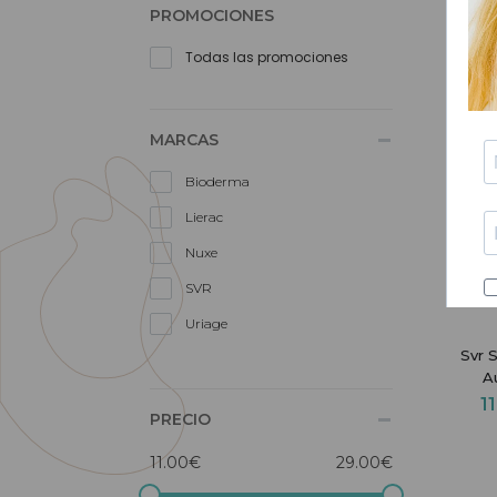
PROMOCIONES
Todas las promociones
MARCAS
Bioderma
Lierac
Nuxe
SVR
Uriage
Svr 
A
1
PRECIO
11.00€
29.00€