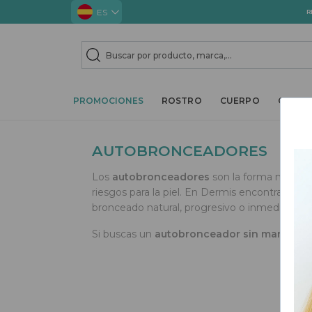
ES
R
TOGGLE DROPDOWN
TOGGLE 
PROMOCIONES
ROSTRO
CUERPO
CABEL
AUTOBRONCEADORES
Los
autobronceadores
son la forma más segu
riesgos para la piel. En Dermis encontrarás 
bronceado natural, progresivo o inmediato, ad
Si buscas un
autobronceador sin manchas