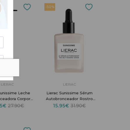
-50%
LIERAC
LIERAC
Sunissime Leche
Lierac Sunissime Sérum
ceadora Corporal
Autobronceador Rostro
150ml
30ml
95€
27.90€
15.95€
31.90€