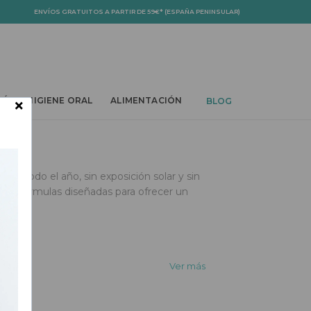
ENVÍOS GRATUITOS A PARTIR DE 59€* (ESPAÑA PENINSULAR)
PDOWN
TOGGLE DROPDOWN
TOGGLE DROPDOWN
TOGGLE DROPDOWN
×
BÉ
HIGIENE ORAL
ALIMENTACIÓN
BLOG
te todo el año, sin exposición solar y sin
con fórmulas diseñadas para ofrecer un
Ver más