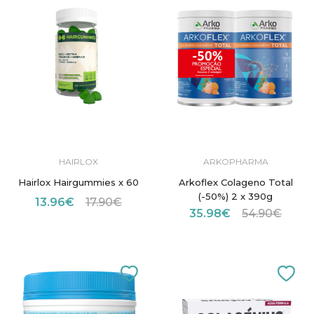
HAIRLOX
ARKOPHARMA
Hairlox Hairgummies x 60
Arkoflex Colageno Total
(-50%) 2 x 390g
13.96€
17.90€
35.98€
54.90€