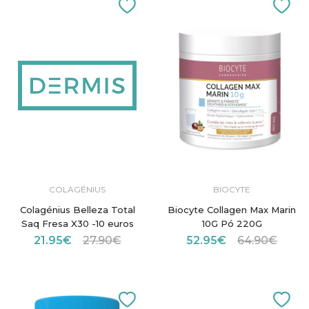
COLAGÉNIUS
BIOCYTE
Colagénius Belleza Total
Biocyte Collagen Max Marin
Saq Fresa X30 -10 euros
10G Pó 220G
21.95€
27.90€
52.95€
64.90€