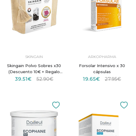
SKINGAIN
ARKOPHARMA
Skingain Polvo Sobres x30
Forsolar Intensivo x 30
(Descuento 10€ + Regalo
cápsulas
Bolsa)
39.51€
52.90€
19.65€
27.95€