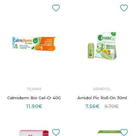
TILMAN
ARNIDOL
Calmiderm Bio Gel-Cr 40G
Arnidol Pic Roll-On 30ml
11.90€
7.56€
9.70€