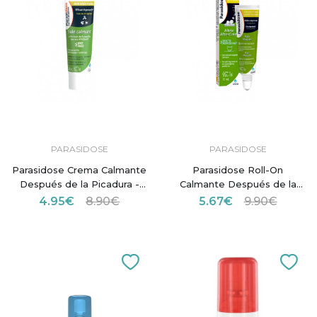
PARASIDOSE
PARASIDOSE
Parasidose Crema Calmante
Parasidose Roll-On
Después de la Picadura -
Calmante Después de la
40ml
Picadura - 15ml
4.95€
8.90€
5.67€
9.90€