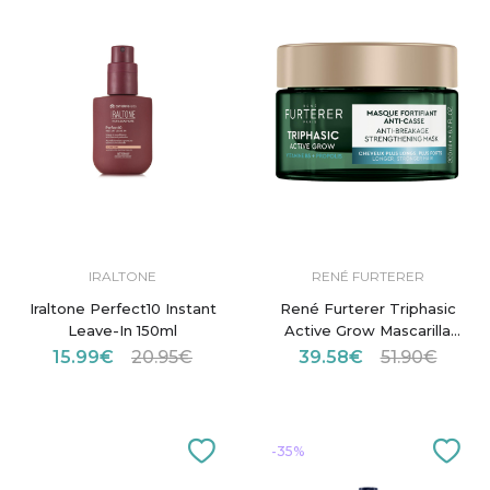
IRALTONE
RENÉ FURTERER
Iraltone Perfect10 Instant
René Furterer Triphasic
Leave-In 150ml
Active Grow Mascarilla
Fortificante Anticaída
15.99€
20.95€
39.58€
51.90€
200 ml
-35%