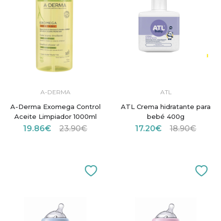
A-DERMA
ATL
A-Derma Exomega Control
ATL Crema hidratante para
Aceite Limpiador 1000ml
bebé 400g
19.86€
23.90€
17.20€
18.90€